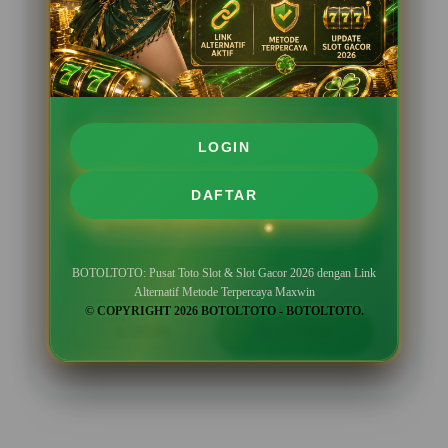
PENAWARAN SPESIAL
PILIHAN TOTO SLOT & SLOT
GACOR 2026
LOGIN
Link Alternatif BOTOLTOTO
DAFTAR
Metode Maxwin & Fitur Bonus
BOTOLTOTO: Pusat Toto Slot & Slot Gacor 2026 dengan Link
Alternatif Metode Terpercaya Maxwin
© COPYRIGHT 2026 BOTOLTOTO - BOTOLTOTO.
LOGIN
DAFTAR
Layer Popup Close