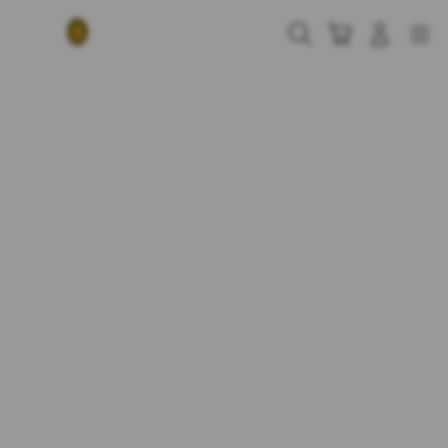
Skip
to
Cari
Troli
Login
Navigation
content