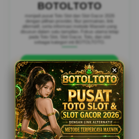
BOTOLTOTO
menjadi pusat Toto Slot dan Slot Gacor 2026
dengan pilihan provider, fitur permainan, link
alternatif, serta informasi metode Maxwin yang
disusun dalam satu tampilan. Fokus utama tetap
pada Toto Slot, Slot Gacor, Toto, dan slot
sebagai kategori inti BOTOLTOTO.
INFORMASI SITUS
Kategori Utama
Toto Slot
Pilihan Populer
Slot Gacor
Update Informasi
2026
Platform
Multi-Device