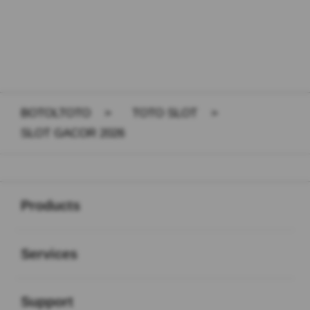
BOTOLTOTO
>
TOTO SLOT
>
SLOT GACOR 2026
Buka
Footer Navigation
Products
Buka
Services
Buka
Support